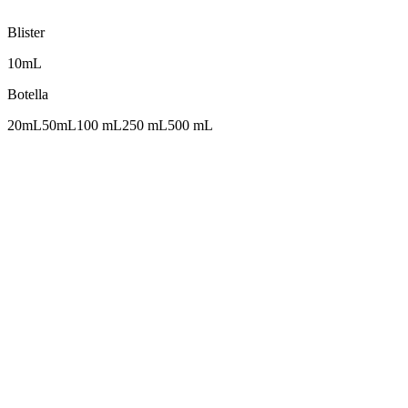
Blister
10mL
Botella
20mL
50mL
100 mL
250 mL
500 mL