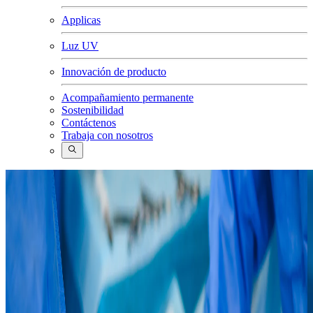
Applicas
Luz UV
Innovación de producto
Acompañamiento permanente
Sostenibilidad
Contáctenos
Trabaja con nosotros
Buscar